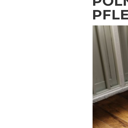
POL
PFL