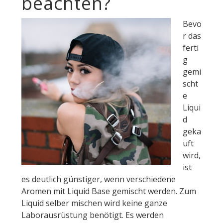
beachten?
Bevo
r das
ferti
g
gemi
scht
e
Liqui
d
geka
uft
wird,
ist
es deutlich günstiger, wenn verschiedene
Aromen mit Liquid Base gemischt werden. Zum
Liquid selber mischen wird keine ganze
Laborausrüstung benötigt. Es werden