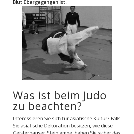
Blut übergegangen ist.
Was ist beim Judo
zu beachten?
Interessieren Sie sich für asiatische Kultur? Falls
Sie asiatische Dekoration besitzen, wie diese
Geisterhäuser
Steinlampe, haben Sie sicher das