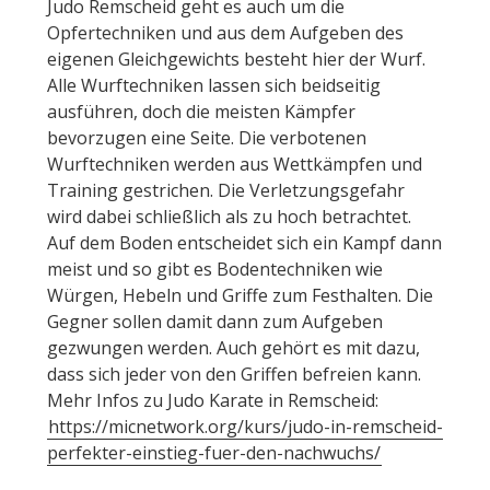
Judo Remscheid geht es auch um die
Opfertechniken und aus dem Aufgeben des
eigenen Gleichgewichts besteht hier der Wurf.
Alle Wurftechniken lassen sich beidseitig
ausführen, doch die meisten Kämpfer
bevorzugen eine Seite. Die verbotenen
Wurftechniken werden aus Wettkämpfen und
Training gestrichen. Die Verletzungsgefahr
wird dabei schließlich als zu hoch betrachtet.
Auf dem Boden entscheidet sich ein Kampf dann
meist und so gibt es Bodentechniken wie
Würgen, Hebeln und Griffe zum Festhalten. Die
Gegner sollen damit dann zum Aufgeben
gezwungen werden. Auch gehört es mit dazu,
dass sich jeder von den Griffen befreien kann.
Mehr Infos zu Judo Karate in Remscheid:
https://micnetwork.org/kurs/judo-in-remscheid-
perfekter-einstieg-fuer-den-nachwuchs/