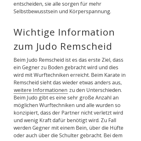
entscheiden, sie alle sorgen für mehr
Selbstbewusstsein und Körperspannung.
Wichtige Information
zum Judo Remscheid
Beim Judo Remscheid ist es das erste Ziel, dass
ein Gegner zu Boden gebracht wird und dies
wird mit Wurftechniken erreicht. Beim Karate in
Remscheid sieht das wieder etwas anders aus,
weitere Informationen
zu den Unterschieden.
Beim Judo gibt es eine sehr große Anzahl an
möglichen Wurftechniken und alle wurden so
konzipiert, dass der Partner nicht verletzt wird
und wenig Kraft dafür benötigt wird. Zu Fall
werden Gegner mit einem Bein, über die Hüfte
oder auch über die Schulter gebracht. Bei dem