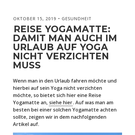
OKTOBER 15, 2019
GESUNDHEIT
REISE YOGAMATTE:
DAMIT MAN AUCH IM
URLAUB AUF YOGA
NICHT VERZICHTEN
MUSS
Wenn man in den Urlaub fahren möchte und
hierbei auf sein Yoga nicht verzichten
möchte, so bietet sich hier eine Reise
Yogamatte an,
siehe hier
. Auf was man am
besten bei einer solchen Yogamatte achten
sollte, zeigen wir in dem nachfolgenden
Artikel auf.