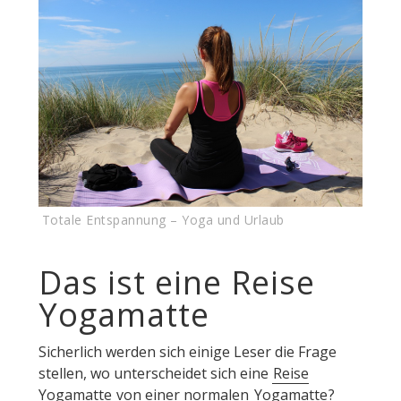
Totale Entspannung – Yoga und Urlaub
Das ist eine Reise
Yogamatte
Sicherlich werden sich einige Leser die Frage
stellen, wo unterscheidet sich eine
Reise
Yogamatte
von einer normalen
Yogamatte
?