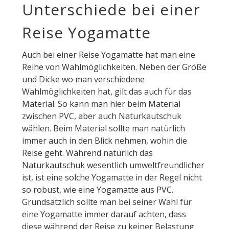
Unterschiede bei einer
Reise Yogamatte
Auch bei einer Reise Yogamatte hat man eine
Reihe von Wahlmöglichkeiten. Neben der Größe
und Dicke wo man verschiedene
Wahlmöglichkeiten hat, gilt das auch für das
Material. So kann man hier beim Material
zwischen PVC, aber auch Naturkautschuk
wählen. Beim Material sollte man natürlich
immer auch in den Blick nehmen, wohin die
Reise geht. Während natürlich das
Naturkautschuk wesentlich umweltfreundlicher
ist, ist eine solche Yogamatte in der Regel nicht
so robust, wie eine Yogamatte aus PVC.
Grundsätzlich sollte man bei seiner Wahl für
eine Yogamatte immer darauf achten, dass
diese während der Reise zu keiner Belastung