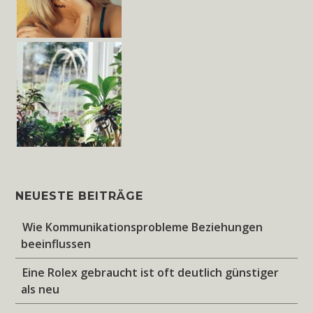
NEUESTE BEITRÄGE
Wie Kommunikationsprobleme Beziehungen
beeinflussen
Eine Rolex gebraucht ist oft deutlich günstiger
als neu