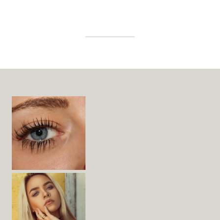
Widget
Area