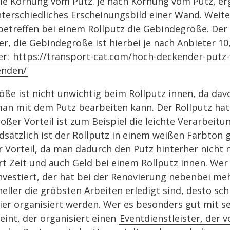
ie Körnung vom Putz. Je nach Körnung vom Putz, erg
terschiedliches Erscheinungsbild einer Wand. Weit
betreffen bei einem Rollputz die Gebindegröße. Der
er, die Gebindegröße ist hierbei je nach Anbieter 10
er:
https://transport-cat.com/hoch-deckender-putz-
enden/
ße ist nicht unwichtig beim Rollputz innen, da dav
an mit dem Putz bearbeiten kann. Der Rollputz hat
großer Vorteil ist zum Beispiel die leichte Verarbeit
dsätzlich ist der Rollputz in einem weißen Farbton 
er Vorteil, da man dadurch den Putz hinterher nicht 
t Zeit und auch Geld bei einem Rollputz innen. Wer 
nvestiert, der hat bei der Renovierung nebenbei meh
hneller die gröbsten Arbeiten erledigt sind, desto sch
ier organisiert werden. Wer es besonders gut mit s
int, der organisiert einen
Eventdienstleister, der 