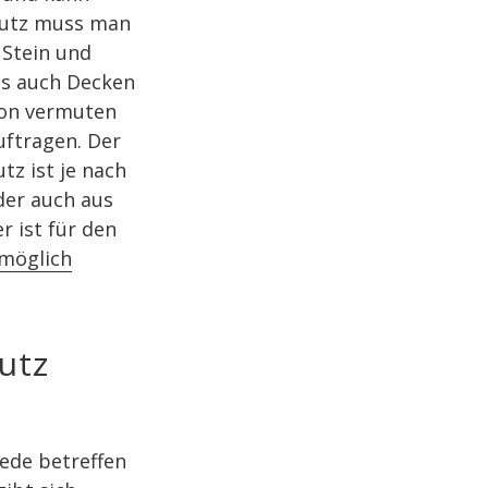
lputz muss man
 Stein und
ls auch Decken
hon vermuten
uftragen. Der
tz ist je nach
der auch aus
r ist für den
 möglich
utz
iede betreffen