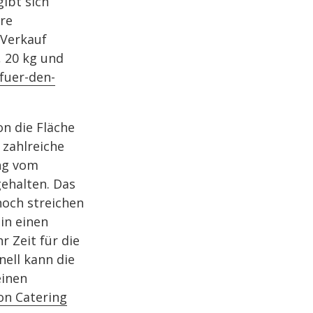
ibt sich
ere
 Verkauf
, 20 kg und
fuer-den-
on die Fläche
 zahlreiche
ung vom
gehalten. Das
noch streichen
in einen
r Zeit für die
nell kann die
einen
von Catering