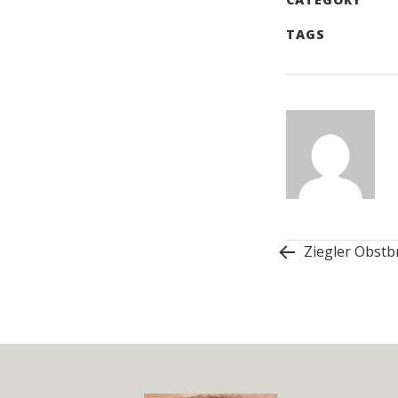
Post
TAGS
navigation
Ziegler Obstb
Widget
Area