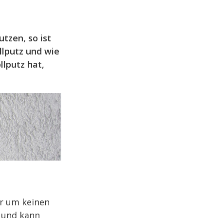
tzen, so ist
llputz und wie
llputz hat,
er um keinen
t und kann