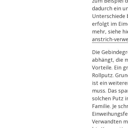
zum Beispiel d
dadurch ein un
Unterschiede 
erfolgt im Eim
mehr, siehe hi
anstrich-verw
Die Gebindegrö
abhängt, die m
Vorteile. Ein 
Rollputz. Grun
ist ein weiter
muss. Das spar
solchen Putz i
Familie. Je sc
Einweihungsfe
Verwandten me